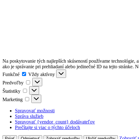
Na poskytovanie tých najlepších skúseností používame technológie, a
ako je správanie pri prehliadaní alebo jedinečné ID na tejto stránke. 
Funkčné
Funkčné
Vždy aktívny
Predvoľby
Predvoľby
Štatistiky
Štatistiky
Marketing
Marketing
Spravovať možnosti
Správa služieb
Spravovať {vendor_count} dodávateľov
Prečítajte si viac o týchto účeloch
Zobraziť 
Prijať
Odmietnuť
Zobraziť predvoľby
Uložiť predvoľby