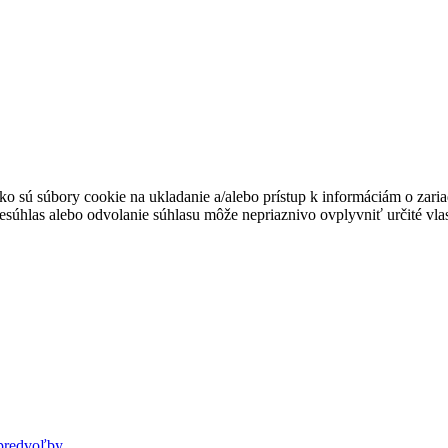
ko sú súbory cookie na ukladanie a/alebo prístup k informáciám o zari
Nesúhlas alebo odvolanie súhlasu môže nepriaznivo ovplyvniť určité vlas
predvoľby