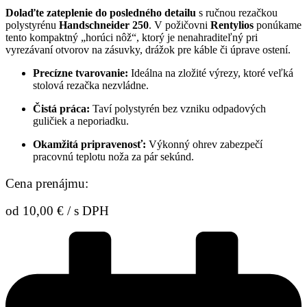
Dolaďte zateplenie do posledného detailu
s ručnou rezačkou
polystyrénu
Handschneider 250
. V požičovni
Rentylios
ponúkame
tento kompaktný „horúci nôž“, ktorý je nenahraditeľný pri
vyrezávaní otvorov na zásuvky, drážok pre káble či úprave ostení.
Precízne tvarovanie:
Ideálna na zložité výrezy, ktoré veľká
stolová rezačka nezvládne.
Čistá práca:
Taví polystyrén bez vzniku odpadových
guličiek a neporiadku.
Okamžitá pripravenosť:
Výkonný ohrev zabezpečí
pracovnú teplotu noža za pár sekúnd.
Cena prenájmu:
od
10,00
€
/ s DPH