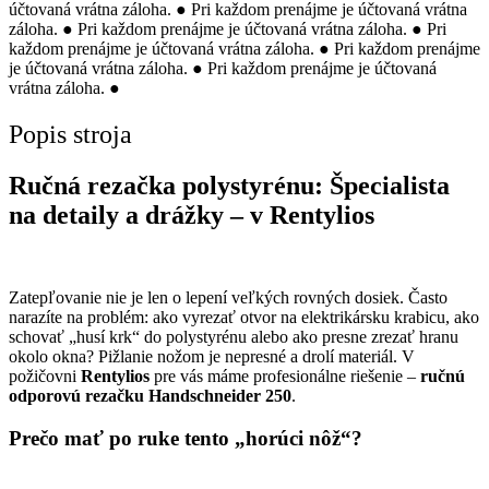
účtovaná vrátna záloha.
●
Pri každom prenájme je účtovaná vrátna
záloha.
●
Pri každom prenájme je účtovaná vrátna záloha.
●
Pri
každom prenájme je účtovaná vrátna záloha.
●
Pri každom prenájme
je účtovaná vrátna záloha.
●
Pri každom prenájme je účtovaná
vrátna záloha.
●
Popis stroja
Ručná rezačka polystyrénu: Špecialista
na detaily a drážky – v Rentylios
Zatepľovanie nie je len o lepení veľkých rovných dosiek. Často
narazíte na problém: ako vyrezať otvor na elektrikársku krabicu, ako
schovať „husí krk“ do polystyrénu alebo ako presne zrezať hranu
okolo okna? Pižlanie nožom je nepresné a drolí materiál. V
požičovni
Rentylios
pre vás máme profesionálne riešenie –
ručnú
odporovú rezačku Handschneider 250
.
Prečo mať po ruke tento „horúci nôž“?