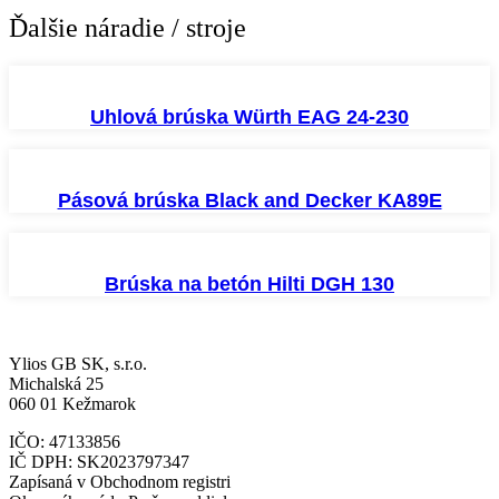
Ďalšie náradie / stroje
Uhlová brúska Würth EAG 24-230
Pásová brúska Black and Decker KA89E
Brúska na betón Hilti DGH 130
Ylios GB SK, s.r.o.
Michalská 25
060 01 Kežmarok
IČO: 47133856
IČ DPH: SK2023797347
Zapísaná v Obchodnom registri