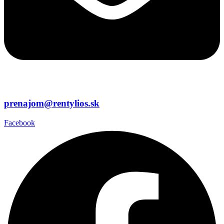
prenajom@rentylios.sk
Facebook