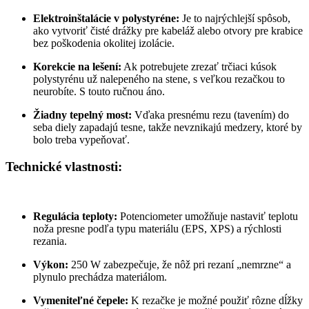
Elektroinštalácie v polystyréne:
Je to najrýchlejší spôsob,
ako vytvoriť čisté drážky pre kabeláž alebo otvory pre krabice
bez poškodenia okolitej izolácie.
Korekcie na lešení:
Ak potrebujete zrezať trčiaci kúsok
polystyrénu už nalepeného na stene, s veľkou rezačkou to
neurobíte. S touto ručnou áno.
Žiadny tepelný most:
Vďaka presnému rezu (tavením) do
seba diely zapadajú tesne, takže nevznikajú medzery, ktoré by
bolo treba vypeňovať.
Technické vlastnosti:
Regulácia teploty:
Potenciometer umožňuje nastaviť teplotu
noža presne podľa typu materiálu (EPS, XPS) a rýchlosti
rezania.
Výkon:
250 W zabezpečuje, že nôž pri rezaní „nemrzne“ a
plynulo prechádza materiálom.
Vymeniteľné čepele:
K rezačke je možné použiť rôzne dĺžky