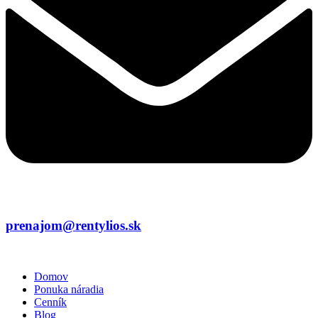
prenajom@rentylios.sk
Domov
Ponuka náradia
Cenník
Blog