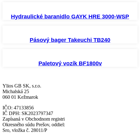
Hydraulické baranidlo GAYK HRE 3000-WSP
Pásový bager Takeuchi TB240
Paletový vozík BF1800v
Ylios GB SK, s.r.o.
Michalská 25
060 01 Kežmarok
IČO: 47133856
IČ DPH: SK2023797347
Zapísaná v Obchodnom registri
Okresného súdu Prešov, oddiel:
Sro, vložka č. 28011/P