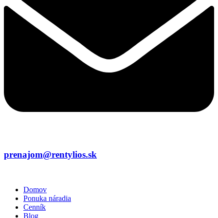
prenajom@rentylios.sk
Domov
Ponuka náradia
Cenník
Blog