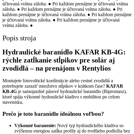
účtovaná vrátna záloha.
●
Pri každom prenájme je účtovaná vrátna
záloha.
●
Pri každom prenájme je účtovaná vrátna záloha.
●
Pri
každom prenájme je účtovaná vrátna záloha.
●
Pri každom prenájme
je účtovaná vrátna záloha.
●
Pri každom prenájme je účtovaná
vrátna záloha.
●
Popis stroja
Hydraulické baranidlo KAFAR KB-4G:
rýchle zatĺkanie stĺpikov pre solár aj
zvodidlá – na prenájom v Rentylios
Montujete fotovoltické konštrukcie alebo cestné zvodidlá a
potrebujete zaraziť množstvo stĺpikov v krátkom čase?
KAFAR
KB-4G
je samojazdné pásové hydraulické baranidlo (Bipromasz),
ktoré spája výkonné hydraulické kladivo s mobilitou po celom
stavenisku.
Prečo je toto baranidlo ideálnou voľbou?
Výkonné baranenie:
Nový typ hydraulického kladiva so
zvýšenou energiou zatĺka profily aj do tvrdšieho podložia bez