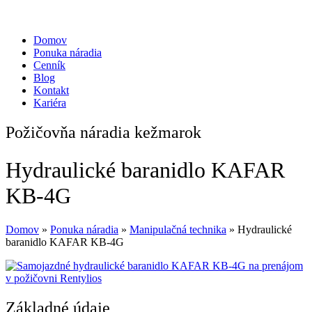
Domov
Ponuka náradia
Cenník
Blog
Kontakt
Kariéra
Požičovňa náradia kežmarok
Hydraulické baranidlo KAFAR
KB-4G
Domov
»
Ponuka náradia
»
Manipulačná technika
»
Hydraulické
baranidlo KAFAR KB-4G
Základné údaje