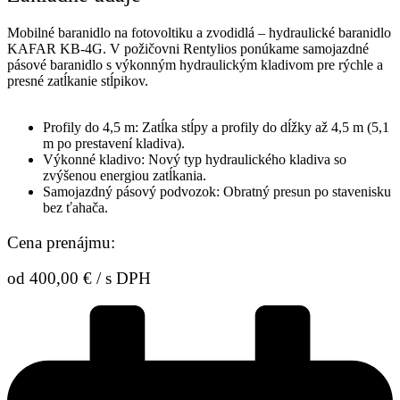
Mobilné baranidlo na fotovoltiku a zvodidlá – hydraulické baranidlo
KAFAR KB-4G. V požičovni Rentylios ponúkame samojazdné
pásové baranidlo s výkonným hydraulickým kladivom pre rýchle a
presné zatĺkanie stĺpikov.
Profily do 4,5 m: Zatĺka stĺpy a profily do dĺžky až 4,5 m (5,1
m po prestavení kladiva).
Výkonné kladivo: Nový typ hydraulického kladiva so
zvýšenou energiou zatĺkania.
Samojazdný pásový podvozok: Obratný presun po stavenisku
bez ťahača.
Cena prenájmu:
od
400,00
€
/ s DPH