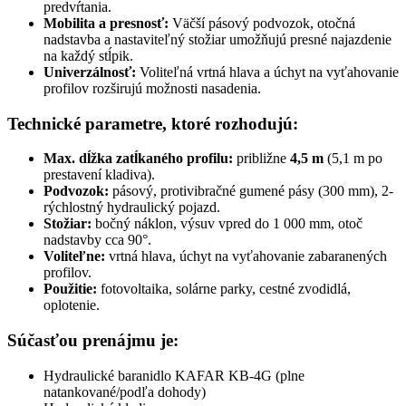
predvŕtania.
Mobilita a presnosť:
Väčší pásový podvozok, otočná
nadstavba a nastaviteľný stožiar umožňujú presné najazdenie
na každý stĺpik.
Univerzálnosť:
Voliteľná vrtná hlava a úchyt na vyťahovanie
profilov rozširujú možnosti nasadenia.
Technické parametre, ktoré rozhodujú:
Max. dĺžka zatĺkaného profilu:
približne
4,5 m
(5,1 m po
prestavení kladiva).
Podvozok:
pásový, protivibračné gumené pásy (300 mm), 2-
rýchlostný hydraulický pojazd.
Stožiar:
bočný náklon, výsuv vpred do 1 000 mm, otoč
nadstavby cca 90°.
Voliteľne:
vrtná hlava, úchyt na vyťahovanie zabaranených
profilov.
Použitie:
fotovoltaika, solárne parky, cestné zvodidlá,
oplotenie.
Súčasťou prenájmu je:
Hydraulické baranidlo KAFAR KB-4G (plne
natankované/podľa dohody)